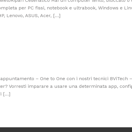
eloRipari Cesenatico Hai un computer lento, bloccato o 
ompleta per PC fissi, notebook e ultrabook, Windows e Lin
HP, Lenovo, ASUS, Acer, […]
 appuntamento – One to One con i nostri tecnici BViTech – 
r? Vorresti imparare a usare una determinata app, configura
i […]