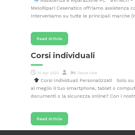
Assistenza e Riparazione PC BViTech – M
MeloRipari Cesenatico offriamo assistenza c
Interveniamo su tutte le principali marche (
Read Article
Corsi individuali
in:
20 Apr 2023
Device Care
Corsi Individuali Personalizzati Solo su
al meglio il tuo smartphone, tablet o compute
documenti o la sicurezza online? Con i nostr
Read Article