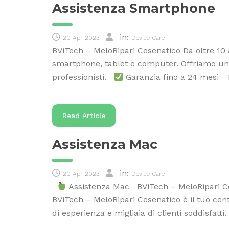
Assistenza Smartphone
in:
20 Apr 2023
Device Care
BViTech – MeloRipari Cesenatico Da oltre 10 a
smartphone, tablet e computer. Offriamo un se
professionisti.
Garanzia fino a 24 mesi Tu
Read Article
Assistenza Mac
in:
20 Apr 2023
Device Care
Assistenza Mac BViTech – MeloRipari Ce
BViTech – MeloRipari Cesenatico è il tuo centr
di esperienza e migliaia di clienti soddisfatti