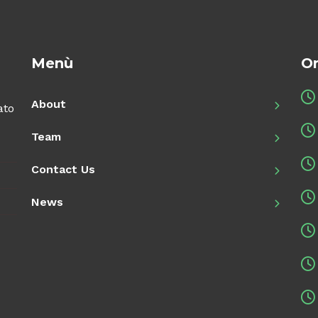
Menù
Or
About
ato
Team
Contact Us
News