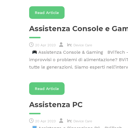
Read Article
Assistenza Console e Ga
in:
20 Apr 2023
Device Care
Assistenza Console & Gaming BViTech – 
improvvisi o problemi di alimentazione? BViT
tutte le generazioni. Siamo esperti nell’inte
Read Article
Assistenza PC
in:
20 Apr 2023
Device Care