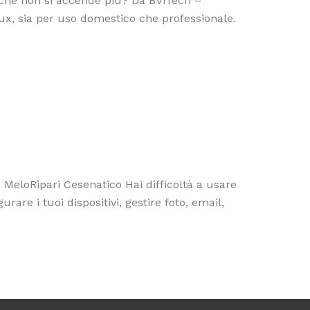
che non si accende più? Da BViTech –
ux, sia per uso domestico che professionale.
MeloRipari Cesenatico Hai difficoltà a usare
re i tuoi dispositivi, gestire foto, email,