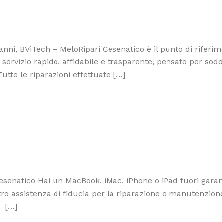
nni, BViTech – MeloRipari Cesenatico è il punto di riferim
rvizio rapido, affidabile e trasparente, pensato per soddi
tte le riparazioni effettuate […]
senatico Hai un MacBook, iMac, iPhone o iPad fuori gara
o assistenza di fiducia per la riparazione e manutenzione di
. […]