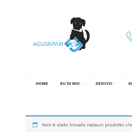
Skip
to
content
HOME
SU DI NOI
SERVIZI
S
Non è stato trovato nessun prodotto che